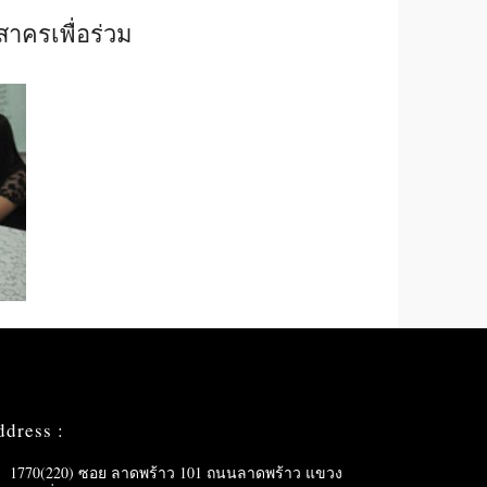
าครเพื่อร่วม
ddress :
1770(220) ซอย ลาดพร้าว 101 ถนนลาดพร้าว แขวง