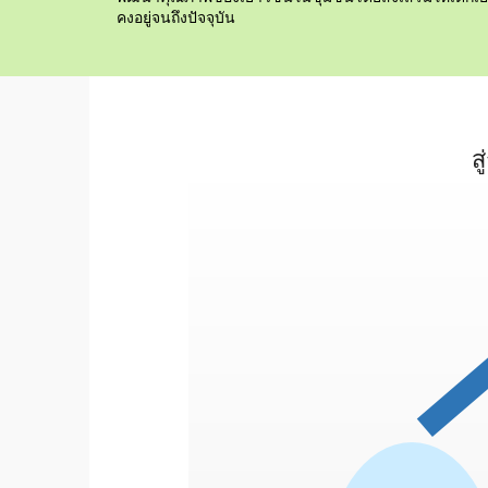
คงอยู่จนถึงปัจจุบัน
ส