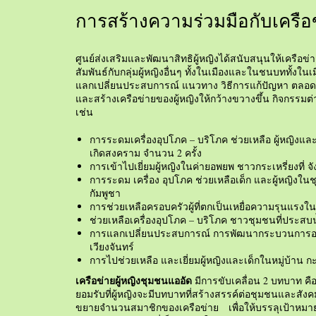
การสร้างความร่วมมือกับเครือข่
ศูนย์ส่งเสริมและพัฒนาสิทธิผู้หญิงได้สนับสนุนให้เครือข
สัมพันธ์กับกลุ่มผู้หญิงอื่นๆ ทั้งในเมืองและในชนบททั้งใน
แลกเปลี่ยนประสบการณ์ แนวทาง วิธีการแก้ปัญหา ตลอด
และสร้างเครือข่ายของผู้หญิงให้กว้างขวางขึ้น กิจกรรมต่า
เช่น
การระดมเครื่องอุปโภค – บริโภค ช่วยเหลือ ผู้หญิงและ
เกิดสงคราม จำนวน 2 ครั้ง
การเข้าไปเยี่ยมผู้หญิงในค่ายอพยพ ชาวกระเหรี่ยงที่ จ
การระดม เครื่อง อุปโภค ช่วยเหลือเด็ก และผู้หญิ
กัมพูชา
การช่วยเหลือครอบครัวผู้ที่ตกเป็นเหยื่อความรุนแรง
ช่วยเหลือเครื่องอุปโภค – บริโภค ชาวชุมชนที่ประสบน้ำ
การแลกเปลี่ยนประสบการณ์ การพัฒนากระบวนการออ
เวียงจันทร์
การไปช่วยเหลือ และเยี่ยมผู้หญิงและเด็กในหมู่บ้าน 
เครือข่ายผู้หญิงชุมชนแออัด
มีการขับเคลื่อน 2 บทบาท คือ
ยอมรับที่ผู้หญิงจะมีบทบาทที่สร้างสรรค์ต่อชุมชนและส
ขยายจำนวนสมาชิกของเครือข่าย เพื่อให้บรรลุเป้าหมายอ